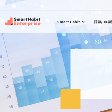
Smart Habit
語学/DX