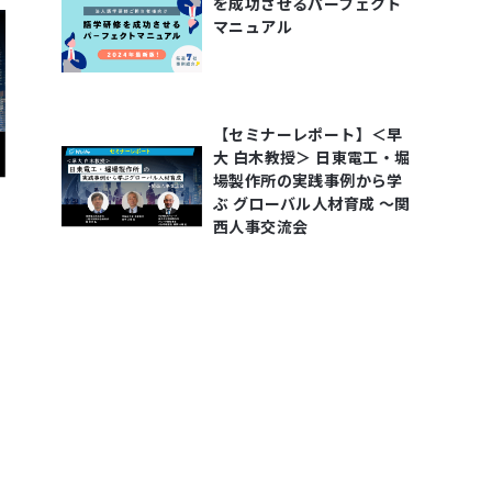
を成功させるパーフェクト
マニュアル
【セミナーレポート】＜早
大 白木教授＞ 日東電工・堀
場製作所の実践事例から学
ぶ グローバル人材育成 ～関
西人事交流会