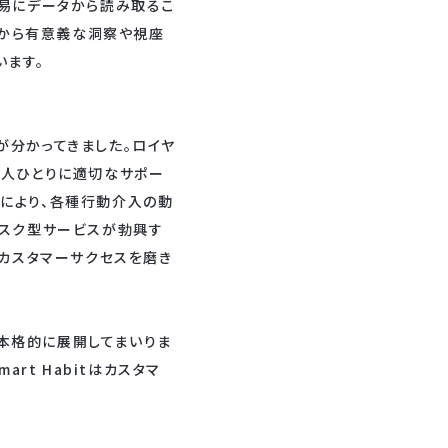
を容易にデータから読み取るこ
タから有意義な洞察や視座
います。
が分かってきました。ロイヤ
一人ひとりに適切なサポー
力により、各種行動介入の動
ブスク型サービスが勃興す
のカスタマーサクセスを磨き
を本格的に展開してまいりま
rt Habitはカスタマ