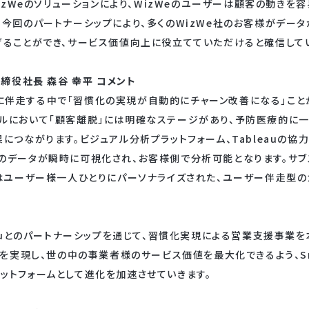
WizWeのソリューションにより、WizWeのユーザーは顧客の動き
。今回のパートナーシップにより、多くのWizWe社のお客様がデー
げることができ、サービス価値向上に役立てていただけると確信して
取締役社長 森谷 幸平 コメント
伴走する中で「習慣化の実現が自動的にチャーン改善になる」こと
ルにおいて「顧客離脱」には明確なステージがあり、予防医療的に
につながります。ビジュアル分析プラットフォーム、Tableauの協
のデータが瞬時に可視化され、お客様側で分析可能となります。サ
eはユーザー様一人ひとりにパーソナライズされた、ユーザー伴走型
leauとのパートナーシップを通じて、習慣化実現による営業支援事業
上を実現し、世の中の事業者様のサービス価値を最大化できるよう、Sma
ットフォームとして進化を加速させていきます。