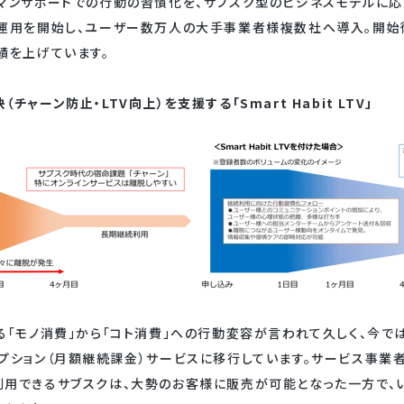
マンサポートでの行動の習慣化を、サブスク型のビジネスモデルに応用
21年に運用を開始し、ユーザー数万人の大手事業者様複数社へ導入。開
績を上げています。
ャーン防止・LTV向上）を支援する「Smart Habit LTV」
る「モノ消費」から「コト消費」への行動変容が言われて久しく、今で
プション（月額継続課金）サービスに移行しています。サービス事業
利用できるサブスクは、大勢のお客様に販売が可能となった一方で、