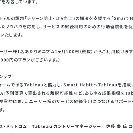
さを内包しています。
ルの課題「チャーン防止・LTV向上」の解決を支援する「Smart Hab
したノウハウを応用し、サービスの継続利用のための行動習慣化を促
いたします。
Vは、ユーザー様1名あたりミニマム1ヶ月100円（税抜）からご利用頂けま
、2990円のプランがございます。）
ーシップ
ムであるTableauと協力し、Smart HabitへTableauを
AI予測演算で算出される離脱可能性など、あらゆる成果指標をTab
プリ上で視覚的に表示。ユーザー様のサービス継続使用につなげるサポート
す。
・ドットコム Tableau カントリーマネージャー 佐藤 豊 氏 