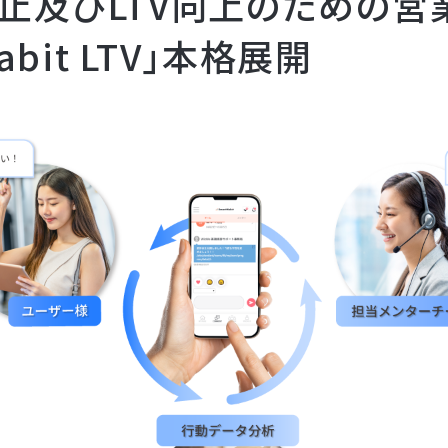
止及びLTV向上のための営
Habit LTV」本格展開