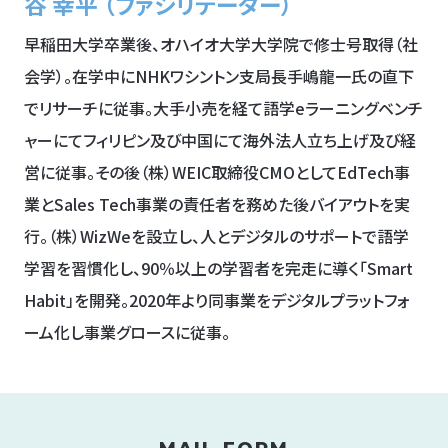
谷 幸平 （ファシリテーター）
早稲田大学卒業後、オハイオ大学大学院で修士号取得（社
会学）。
在学中にNHKワシントン支局長手嶋龍一氏の直下
でリサーチに従事。大手小売を経て語学eラーニングベンチ
ャーにてフィリピン及び中国にて海外法人立ち上げ及び経
営に従事。
その後（株）WEIC取締役CMOとしてEdTech事
業とSales Tech事業の責任者を務めた後バイアウトを実
行。（株）
WizWeを設立し、人とデジタルのサポートで語学
学習を習慣化し、90％以上の学習者を完走に導く「Smart
Habit」を開発。2020年より同事業をデジタルプラットフォ
ーム化し事業グロースに従事。