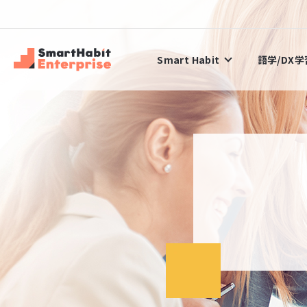
Smart Habit
語学/DX