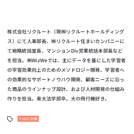
株式会社リクルート（現㈱リクルートホールディング
ス）にて人事部長、㈱リクルート住まいカンパニーに
て戦略統括室長、マンション
Div
営業統括本部長など
を担当。㈱
WizWe
では、主にデータを基にした学習者
の学習効果向上のためのメソドロジー開発、学習者へ
の効果的なサポートノウハウ開発、顧客ニーズに沿っ
た商品のラインナップ設計、および人材開発の仕組み
作りを担当。東大法学部卒。大の飛行機好き。
TOEIC対策