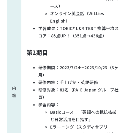
ース）
オンライン英会話（WiLLies
English）
学習成果：TOEIC® L&R TEST 換算平均ス
コア：85点UP！（351点→436点）
第
2
期目
研修期間：2023/7/24～2023/10/23（3ヶ
月）
研修内容：手上げ制・英語研修
内
研修対象：81名（PAIG Japan グループ社
容
員）
学習内容：
Basicコース：「英語への抵抗払拭
と日常活用を目指す​」
Eラーニング（スタディサプリ