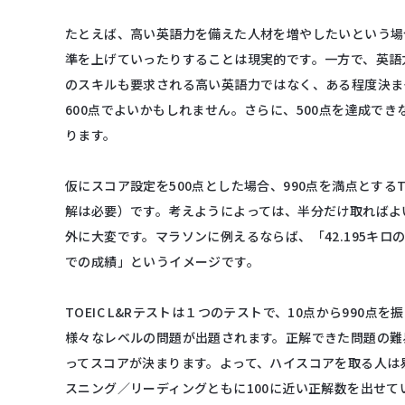
たとえば、高い英語力を備えた人材を増やしたいという場合
準を上げていったりすることは現実的です。一方で、英語
のスキルも要求される高い英語力ではなく、ある程度決ま
600点でよいかもしれません。さらに、500点を達成できな
ります。
仮にスコア設定を500点とした場合、990点を満点とするT
解は必要）です。考えようによっては、半分だけ取ればよ
外に大変です。マラソンに例えるならば、「42.195キロ
での成績」というイメージです。
TOEIC L&Rテストは１つのテストで、10点から99
様々なレベルの問題が出題されます。正解できた問題の難
ってスコアが決まります。よって、ハイスコアを取る人は
スニング／リーディングともに100に近い正解数を出せて