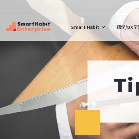
Smart Habit
語学/DX
Ti