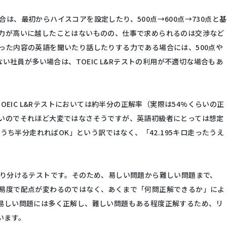
は、最初からハイスコアを設定したり、500点→600点→730点と基
力が高いに越したことはないものの、仕事で求められるのは交渉など
った内容の英語を聞いたり話したりする力である場合には、500点や
い社員が多い場合は、TOEIC L&Rテストの利用が不適切な場合もあ
OEIC L&Rテストにおいては約半分の正解率（実際は54%くらいの正
いのでそれほど大変ではなさそうですが、英語初級者にとっては想定
のうち半分走れればOK」という訳ではなく、「42.195キロ走ったうえ
0点を振り分けるテストです。そのため、易しい問題から難しい問題まで、
易度で配点が変わるのではなく、あくまで「何問正解できるか」によ
易しい問題には多く正解し、難しい問題もある程度正解するため、リ
います。