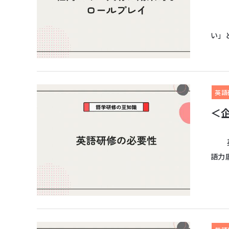
「時
い」
英語
＜
英語
語力