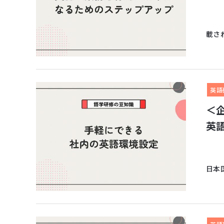
TO
載され
英語
＜
英
「言
日本