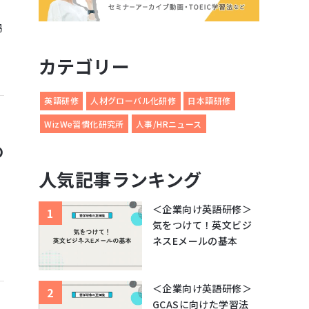
掲
カテゴリー
英語研修
人材グローバル化研修
日本語研修
WizWe習慣化研究所
人事/HRニュース
の
人気記事ランキング
＜企業向け英語研修＞
、
気をつけて！英文ビジ
ネスEメールの基本
＜企業向け英語研修＞
GCASに向けた学習法