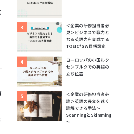
C
＜企業の研修担当者必
見＞ビジネスで戦力と
なる英語力を育成する
TOEIC®SW目標設定
ヨーロッパの小国ルク
センブルクでの英語の
立ち位置
防
＜企業の研修担当者必
読＞英語の長文を速く
読解できる手法～
ScanningとSkimming
と
～