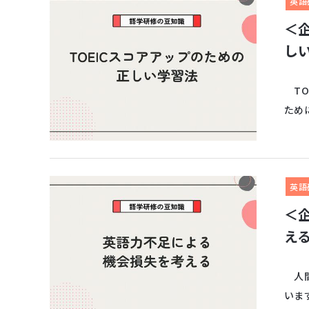
英語
＜
し
TO
ために
英語
＜
え
人間
いま