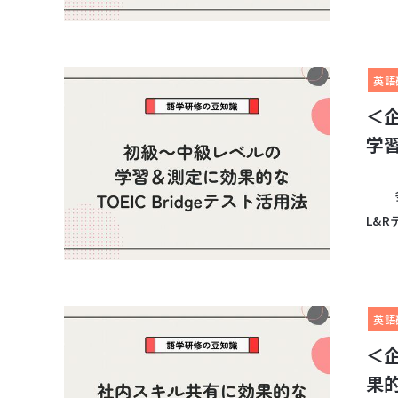
英語
＜
学習
多く
L&R
英語
＜
果