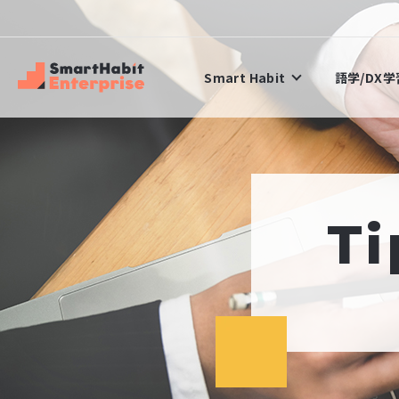
Smart Habit
語学/DX
Ti