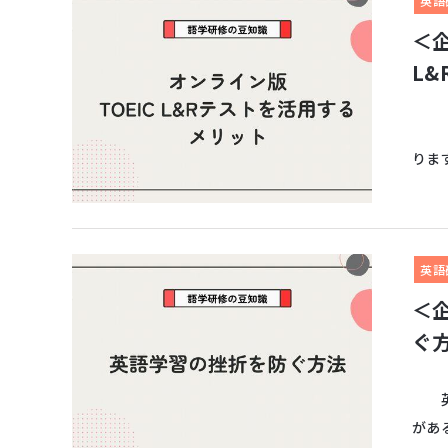
英語
＜
L
現在
りま
英語
＜
ぐ
英語
があ